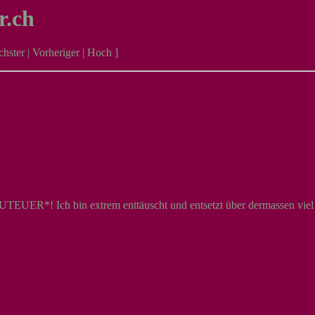
r.ch
hster
|
Vorheriger
|
Hoch
]
UTEUER*! Ich bin extrem enttäuscht und entsetzt über dermassen vie